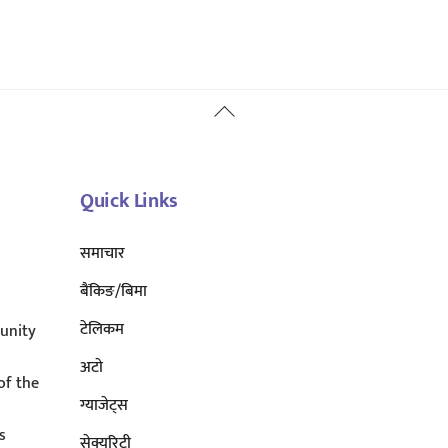
Back
To
Top
Quick Links
समाचार
बैंकिङ/बिमा
टेलिकम
unity
अटाे
of the
ग्याजेट्स
s
सेक्युरिटी