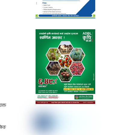
उक्त
ंकिङ