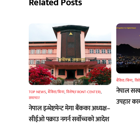
Related Posts
बैंकिङ/बिमा
,
वि
नेपाल सरक
TOP NEWS
,
बैंकिङ/बिमा
,
विशेष(FRONT-CENTER)
,
समाचार
उपहार कार
नेपाल इन्भेष्टमेन्ट मेगा बैंकका अध्यक्ष–
सीईओ पक्राउ नगर्न सर्वोच्चको आदेश