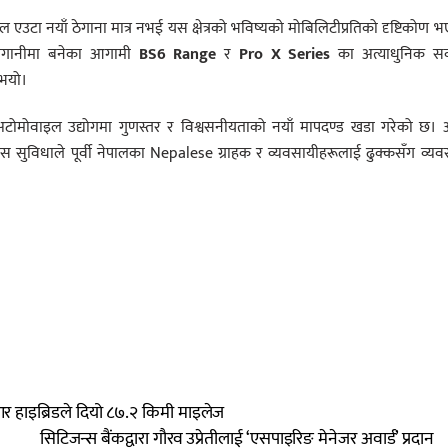
वल एउटा नयाँ ठेगाना मात्र नभई यस क्षेत्रको भविष्यको मोबिलिटीप्रतिको दृष्टिकोण 
त लगानीमा बनेका आगामी
BS6 Range
र
Pro X Series
का अत्याधुनिक सव
ुभयो।
टोमोवाइल उद्योगमा गुणस्तर र विश्वसनीयताको नयाँ मापदण्ड खडा गरेको छ। अ
रीएस सुविधाले पूर्वी नेपालका Nepalese ग्राहक र व्यवसायीहरूलाई ढुक्कसँग व्य
र हाइब्रिडले दियो ८७.२ किमी माइलेज
सिटिजन्स बैंकद्वारा गौरव उप्रेतीलाई ‘एसपाइरिङ मेनेजर अवार्ड’ प्रदान