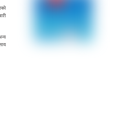
भएको
ारी
न्य
वसाय