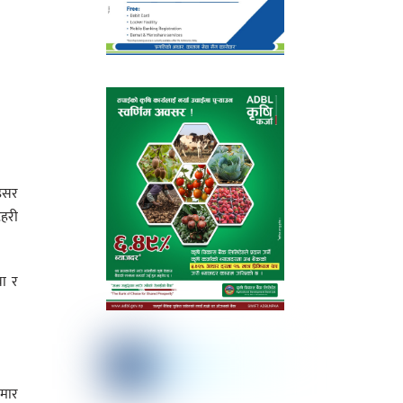
इसर
हरी
वा र
ुमार