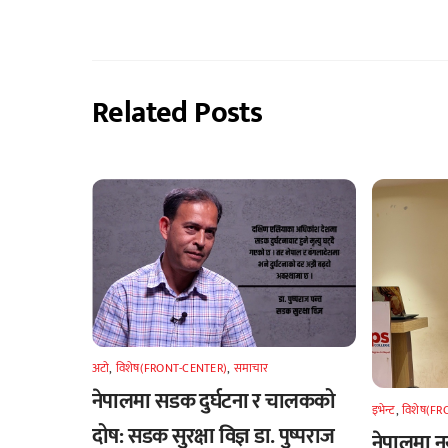
Related Posts
अटाे
,
विशेष(FRONT-CENTER)
,
समाचार
नेपालमा सडक दुर्घटना र चालकको
इभेन्ट
,
विशेष(F
दोष: सडक सुरक्षा विज्ञ डा. पुष्पराज
नेपालमा नया