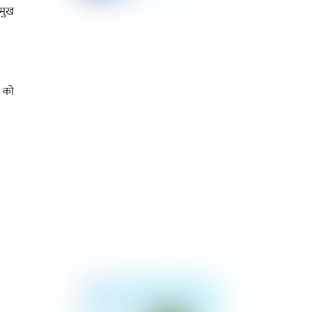
रमुख
) को