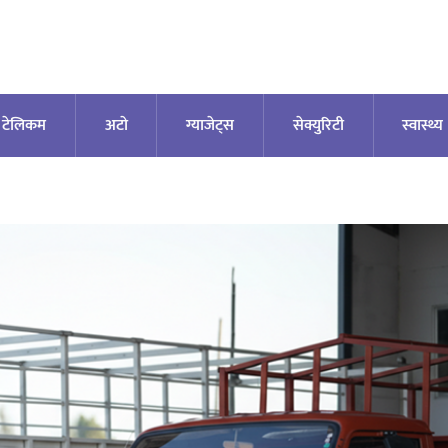
टेलिकम
अटाे
ग्याजेट्स
सेक्युरिटी
स्वास्थ्य