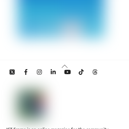
Back
Twitter
Facebook
Instagram
Linkedin
YouTube
Tiktok
Threads
To
Top