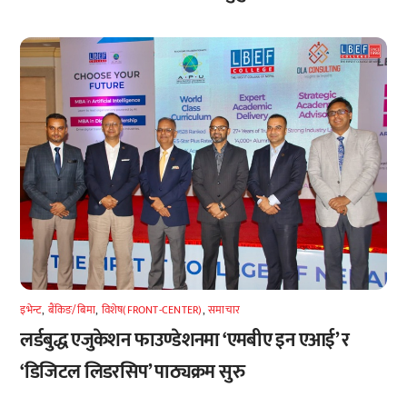
इभेन्ट
,
बैंकिङ/बिमा
,
विशेष(FRONT-CENTER)
,
समाचार
लर्डबुद्ध एजुकेशन फाउण्डेशनमा ‘एमबीए इन एआई’ र
‘डिजिटल लिडरसिप’ पाठ्यक्रम सुरु