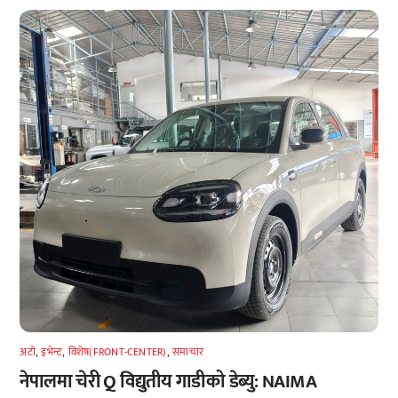
अटाे
,
इभेन्ट
,
विशेष(FRONT-CENTER)
,
समाचार
नेपालमा चेरी Q विद्युतीय गाडीको डेब्यु: NAIMA