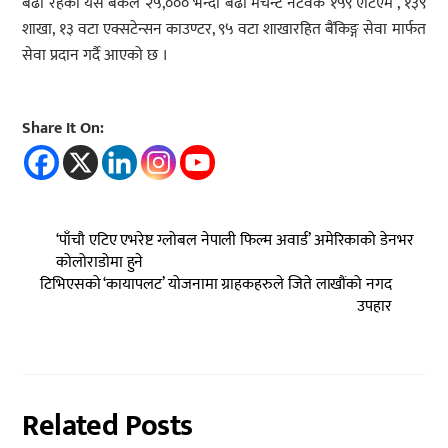
बढी रहेको यस बैंकले २५,००० भन्दा बढी मर्चेन्ट नेटवर्क १५९ एटिएम , १३९
शाखा, १३ वटा एक्सटेन्सन काउण्टर, ९५ वटा शाखारहित बैंकिङ्ग सेवा मार्फत
सेवा प्रदान गर्दै आएको छ ।
Share It On:
‘पाँचौ एटिए एभरेष्ट ग्लोबल नेपाली फिल्म अवार्ड’ अमेरिकाको डेनभर
कोलोराडोमा हुने
टिभिएसको ‘कायापलट’ योजनामा ग्राहकहरुले जिते लाखौंको नगद
उपहार
Related Posts