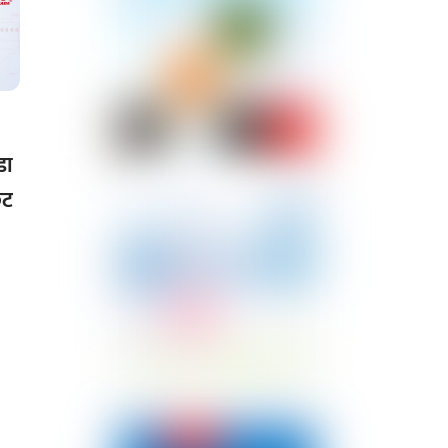
डा
ुट