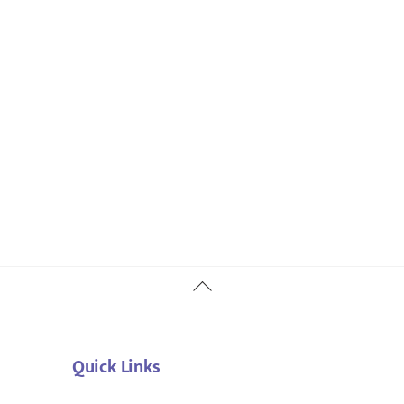
Back
To
Top
Quick Links