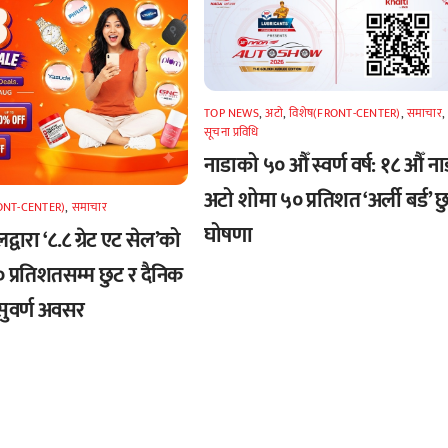
TOP NEWS
,
अटाे
,
विशेष(FRONT-CENTER)
,
समाचार
,
सूचना प्रविधि
नाडाको ५० औँ स्वर्ण वर्ष: १८ औँ ना
अटो शोमा ५० प्रतिशत ‘अर्ली बर्ड’ छ
RONT-CENTER)
,
समाचार
घोषणा
द्वारा ‘८.८ ग्रेट एट सेल’को
 प्रतिशतसम्म छुट र दैनिक
ुवर्ण अवसर