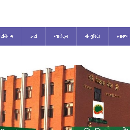
टेलिकम
अटाे
ग्याजेट्स
सेक्युरिटी
स्वास्थ्य