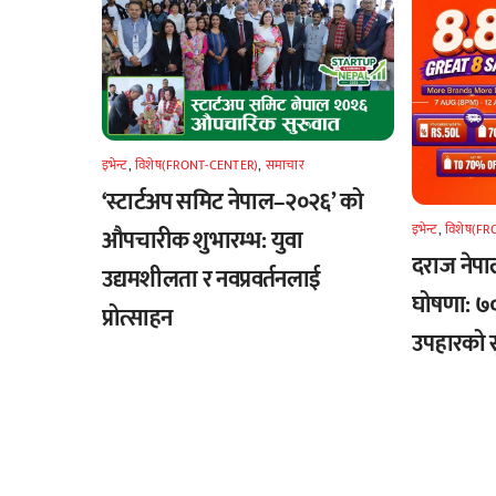
इभेन्ट
,
विशेष(FRONT-CENTER)
,
समाचार
‘स्टार्टअप समिट नेपाल–२०२६’ को
इभेन्ट
,
विशेष(F
औपचारीक शुभारम्भ: युवा
दराज नेपाल
उद्यमशीलता र नवप्रवर्तनलाई
घोषणा: ७०
प्रोत्साहन
उपहारको स