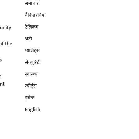
समाचार
बैंकिङ/बिमा
टेलिकम
unity
अटाे
of the
ग्याजेट्स
s
सेक्युरिटी
s
स्वास्थ्य
n
ent
स्पोर्ट्स
इभेन्ट
English