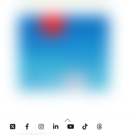
Back
Twitter
Facebook
Instagram
Linkedin
YouTube
Tiktok
Threads
To
Top