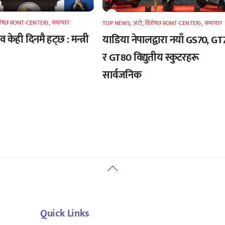
शेष(FRONT-CENTER)
,
समाचार
TOP NEWS
,
अटाे
,
विशेष(FRONT-CENTER)
,
समाचार
 केही दिनमै हट्छ : मन्त्री
याडिया नेपालद्वारा नयाँ GS70, GT
र GT80 विद्युतीय स्कुटरहरू
सार्वजनिक
Back
To
Top
Quick Links