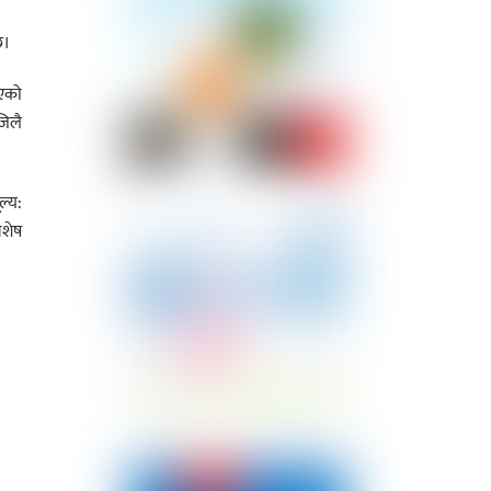
छ।
िएको
जिलै
ल्य:
िशेष