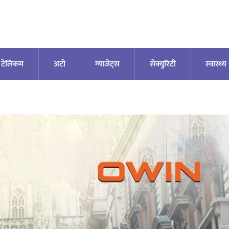
टेलिकम
अटाे
ग्याजेट्स
सेक्युरिटी
स्वास्थ्य