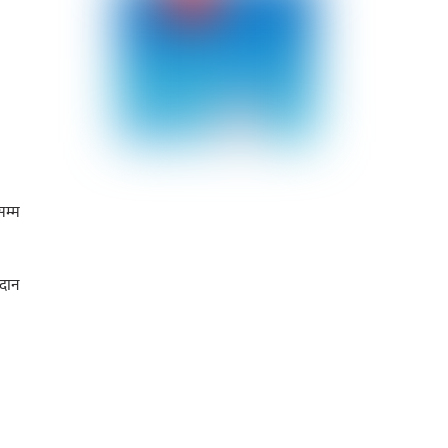
म्म
रदान