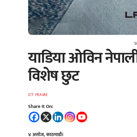
S
याडिया ओविन नेपाली
विशेष छुट
ICT FRAME
Share It On:
४ असोज, काठमाडौं।