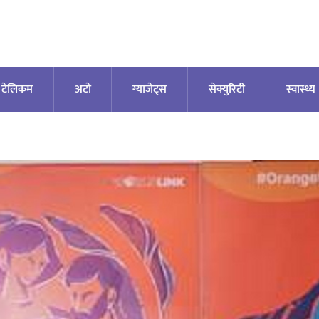
टेलिकम
अटाे
ग्याजेट्स
सेक्युरिटी
स्वास्थ्य