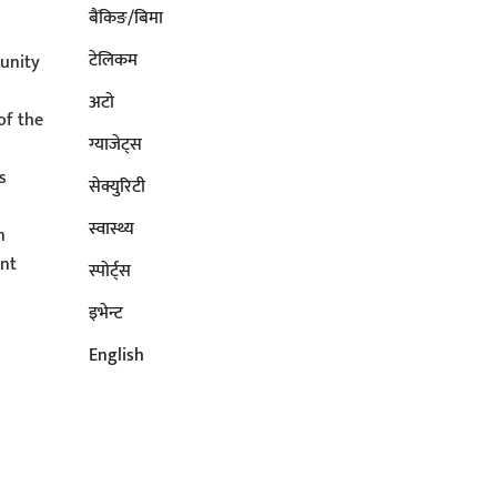
बैंकिङ/बिमा
टेलिकम
unity
अटाे
of the
ग्याजेट्स
s
सेक्युरिटी
s
स्वास्थ्य
n
ent
स्पोर्ट्स
इभेन्ट
English