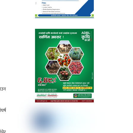
ाउन
घर्ष
ँचेर