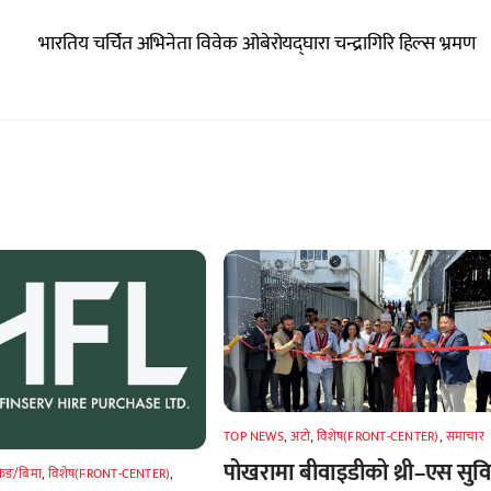
भारतिय चर्चित अभिनेता विवेक ओबेरोयद्घारा चन्द्रागिरि हिल्स भ्रमण
TOP NEWS
,
अटाे
,
विशेष(FRONT-CENTER)
,
समाचार
पोखरामा बीवाइडीको थ्री–एस सुव
किङ/बिमा
,
विशेष(FRONT-CENTER)
,