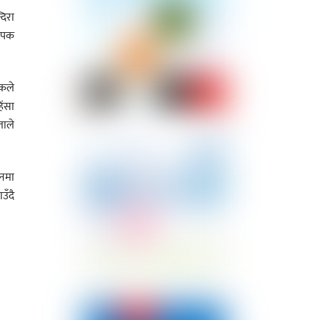
दिरा
यापक
ंकले
िंसा
ताले
ानमा
उँदै