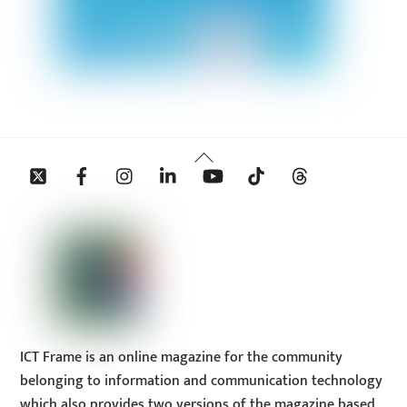
Back
Twitter
Facebook
Instagram
Linkedin
YouTube
Tiktok
Threads
To
Top
ICT Frame is an online magazine for the community
belonging to information and communication technology
which also provides two versions of the magazine based