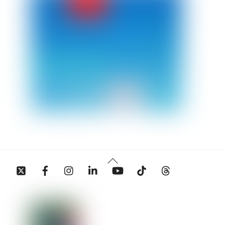
Back
Twitter
Facebook
Instagram
Linkedin
YouTube
Tiktok
Threads
To
Top