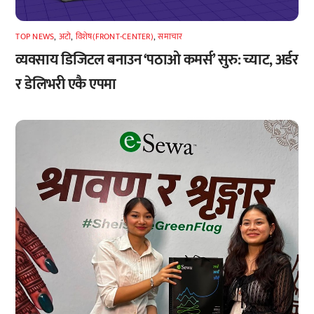
TOP NEWS
,
अटाे
,
विशेष(FRONT-CENTER)
,
समाचार
व्यवसाय डिजिटल बनाउन ‘पठाओ कमर्स’ सुरु: च्याट, अर्डर
र डेलिभरी एकै एपमा