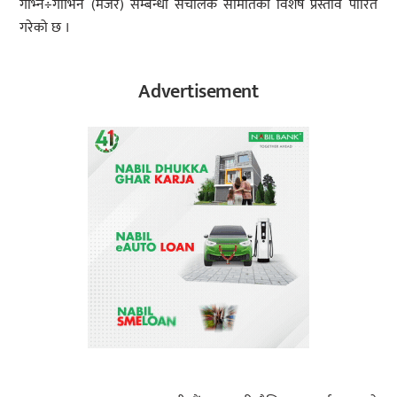
गाभ्ने÷गाभिने (मर्जर) सम्बन्धी संचालक समितिको विशेष प्रस्ताव पारित
गरेको छ ।
Advertisement