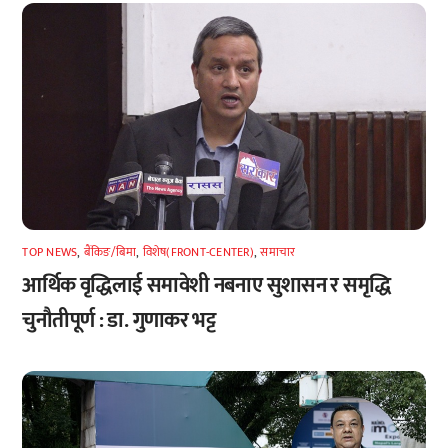
TOP NEWS
,
बैंकिङ/बिमा
,
विशेष(FRONT-CENTER)
,
समाचार
आर्थिक वृद्धिलाई समावेशी नबनाए सुशासन र समृद्धि
चुनौतीपूर्ण : डा. गुणाकर भट्ट