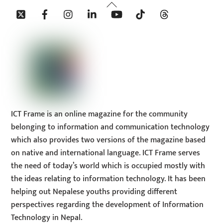
Back
Twitter
Facebook
Instagram
Linkedin
YouTube
Tiktok
Threads
To
Top
ICT Frame is an online magazine for the community
belonging to information and communication technology
which also provides two versions of the magazine based
on native and international language. ICT Frame serves
the need of today’s world which is occupied mostly with
the ideas relating to information technology. It has been
helping out Nepalese youths providing different
perspectives regarding the development of Information
Technology in Nepal.