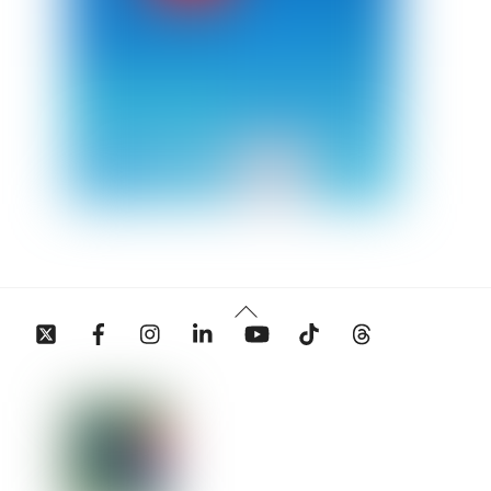
Back
Twitter
Facebook
Instagram
Linkedin
YouTube
Tiktok
Threads
To
Top