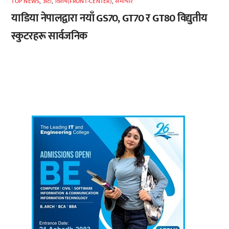
TOP NEWS
,
अटाे
,
विशेष(FRONT-CENTER)
,
समाचार
याडिया नेपालद्वारा नयाँ GS70, GT70 र GT80 विद्युतीय
स्कुटरहरू सार्वजनिक