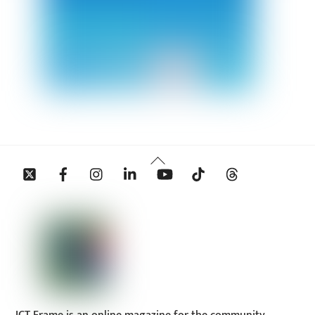
Back
Twitter
Facebook
Instagram
Linkedin
YouTube
Tiktok
Threads
To
Top