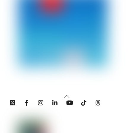
Back
Twitter
Facebook
Instagram
Linkedin
YouTube
Tiktok
Threads
To
Top