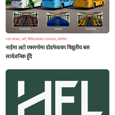
TOP NEWS
,
अटाे
,
विशेष(FRONT-CENTER)
,
समाचार
नाईमा अटो एक्सपोमा डोडफेङका विद्युतीय बस
सार्वजनिक हुँदै