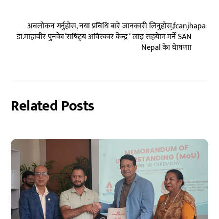
अबलोकन गर्नुहोस, नया प्रबिधि बारे जानकारी लिनुहोस्,fcanjhapa
डा.माहाबीर पुनकेा ‘राषिट्रय अविस्कार केन्द्र ‘ लाइ सहयेाग गर्ने SAN
Nepal केा घेाषणाा
Related Posts