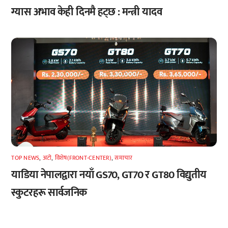
ग्यास अभाव केही दिनमै हट्छ : मन्त्री यादव
TOP NEWS
,
अटाे
,
विशेष(FRONT-CENTER)
,
समाचार
याडिया नेपालद्वारा नयाँ GS70, GT70 र GT80 विद्युतीय
स्कुटरहरू सार्वजनिक