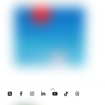
Back
Twitter
Facebook
Instagram
Linkedin
YouTube
Tiktok
Threads
To
Top