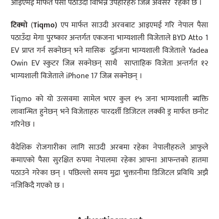
आइएमई मार्फत पैसा पठाउँदा विभिन्न उपहारहरु जित्ने अवसर रहेको छ ।
टिक्मो
(
Tiqmo
)
एप मार्फत साउदी अरवबाट आइएमई गरि नेपाल पैसा
पठाउँदा मेगा पुरष्कार अन्तर्गत एकजना भाग्यशाली विजेताले BYD Atto 1
EV प्राप्त गर्न सक्नेछन् भने मासिक दुईजना भाग्यशाली विजेताले Yadea
Owin EV स्कुटर जित्न सक्नेछन् साथै साप्ताहिक विजेता अन्तर्गत १२
भाग्यशाली विजेताले iPhone 17 जित्न सक्नेछन् ।
Tiqmo को यो उत्सवमा सामेल भएर कुल १५ जना भाग्यशाली ब्यक्ति
लावान्भित हुनेछन् भने विजेताहरु पारदर्शी डिजिटल लक्की ड्र मार्फत छनोट
गरिनेछ ।
वैदेशिक रोजगारीका लागि साउदी अरबमा रहेका नेपालीहरुले आफुले
कमाएको पैसा सुरक्षित रुपमा नेपालमा रहेका आफ्ना आफन्तको हातमा
पठाउने गरेका छन् । पछिल्लो समय मुद्रा भुक्तानीमा डिजिटल प्रविधि अझै
नजिकिदै गएको छ ।