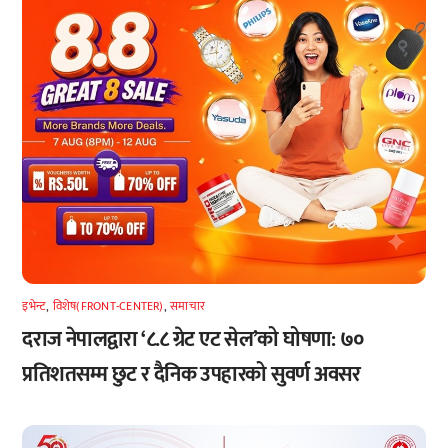
इभेन्ट
,
विशेष(FRONT-CENTER)
,
समाचार
दराज नेपालद्वारा ‘८.८ ग्रेट एट सेल’को घोषणा: ७०
प्रतिशतसम्म छुट र दैनिक उपहारको सुवर्ण अवसर