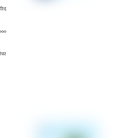
खरिद
,०००
भौचर