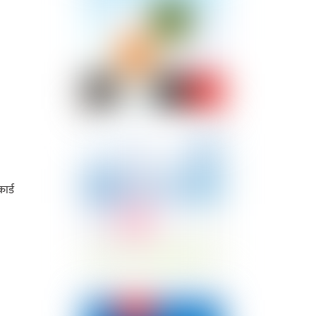
ार्ड
।