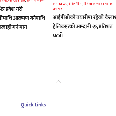
शेष(FRONT-CENTER)
,
समाचार
,
स्वास्थ्य
TOP NEWS
,
बैंकिङ/बिमा
,
विशेष(FRONT-CENTER)
,
्र प्रवेश गरी
समाचार
आईपीओको तयारीमा रहेको कैला
र्मीमाथि आक्रमण गर्नेमाथि
हेलिकप्टरको आम्दानी २६ प्रतिशत
रबाही गर्न माग
घट्यो
Back
To
Top
Quick Links