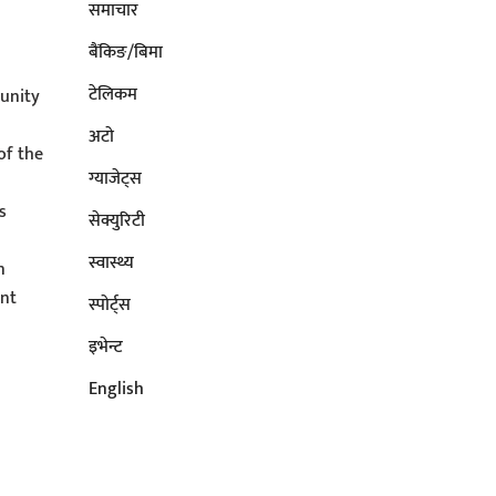
समाचार
बैंकिङ/बिमा
टेलिकम
unity
अटाे
of the
ग्याजेट्स
s
सेक्युरिटी
s
स्वास्थ्य
n
ent
स्पोर्ट्स
इभेन्ट
English