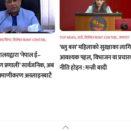
TOP NEWS
,
अटाे
,
विशेष(FRONT-CENTER)
,
समाचार
किङ/बिमा
,
विशेष(FRONT-CENTER)
,
‘ब्लु बस’ महिलाको सुरक्षाका लागि
्त्रालयद्वारा ‘नेपाल ई–
आवश्यक पहल, विभाजन वा प्रचार
ण प्रणाली’ सार्वजनिक, अब
नीति होइन : मन्त्री बादी
्रमाणीकरण अनलाइनबाटै
Back