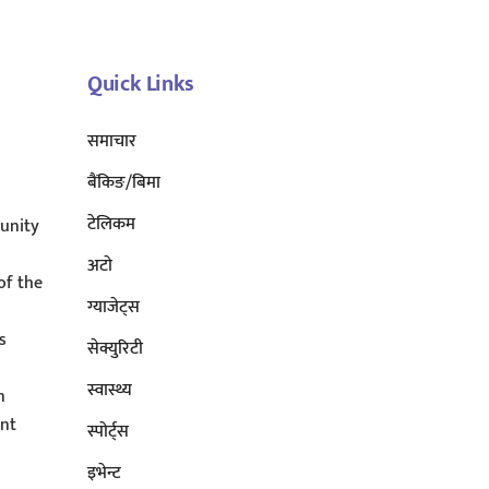
To
Top
Quick Links
समाचार
बैंकिङ/बिमा
टेलिकम
unity
अटाे
of the
ग्याजेट्स
s
सेक्युरिटी
s
स्वास्थ्य
n
ent
स्पोर्ट्स
इभेन्ट