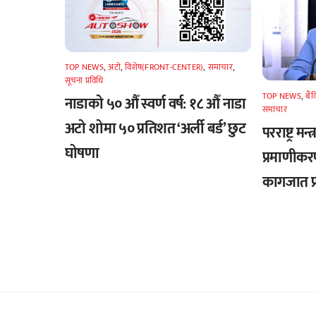
TOP NEWS
,
अटाे
,
विशेष(FRONT-CENTER)
,
समाचार
,
सूचना प्रविधि
TOP NEWS
,
बैं
नाडाको ५० औँ स्वर्ण वर्ष: १८ औँ नाडा
समाचार
अटो शोमा ५० प्रतिशत ‘अर्ली बर्ड’ छुट
परराष्ट्र मन
घोषणा
प्रमाणीकर
कागजात प