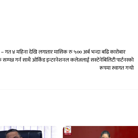
ृद्धी – गत ४ महिना देखि लगातार मासिक रु ५०० अर्ब भन्दा बढि कारोबार
सम्पन्न गर्न साथै ओर्किड इन्टरनेशनल कलेजलाई सस्टेनेबिलिटी पार्टनरको
रूपमा स्वागत गर्‍यो