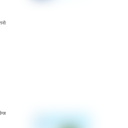
रानो
ेन्ज