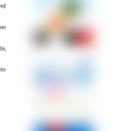
ूलाई
ालका
उँछ,
रेर