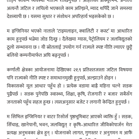
तोड्न सकिने व्यवस्था नीतिमै राखिनुपर्छ । अहिलेको प्रोक्युरमेन्ट प्रणाली
अत्यन्तै जटिल र लचिलो भएकाले काम अल्झिने, म्याद थपिँदै जाने समस्या
देशव्यापी छ । यसमा सुधार र संशोधन अपरिहार्य भइसकेको छ ।
म इन्जिनियर भएको नाताले ‘टाइमलाइन, क्वालिटी र कस्ट’ मा आधारित
काम हुनुपर्छ भन्नेमा जोड दिन्छु । दैलेखमा ग्यास, पेट्रोलियम र जलविद्युतको
ठूलो सम्भावना छ । यी स्रोतलाई उपयोग गर्न राज्यले स्पष्ट नीति ल्याएर छुट्टै
बलियो कम्पनीमार्फत अघि बढ्नुपर्छ ।
कर्णाली क्षेत्रका आयोजनामा देखिएका २१.९ प्रतिशतजस्ता जटिल विषयमा
पनि राज्यको नीति स्पष्ट र समाधानमुखी हुनुपर्छ, अल्झाउने होइन ।
विकासको मूल आधार पहुँच हो । प्रत्येक वडामा बाह्रै महिना चल्ने सडक
पुग्नैपर्छ । सडक पुगेपछि स्वास्थ्य, शिक्षा, कृषि, रोजगारी र बजार सबैसँग
जनताको पहुँच सहज हुन्छ । त्यसअनुसार बजेट र लगानी केन्द्रित हुनुपर्छ ।
म सिभिल इन्जिनियर र वाटर रिसोर्स पृष्ठभूमिबाट आएको व्यक्ति हुँ । सडक,
सिँचाइ, खानेपानी, भवन, जलविद्युत् र कृषि–आधारित जीविकोपार्जन मेरा
प्रत्यक्ष अनुभवका क्षेत्र हुन् । योजनाको लागत, गुणस्तर र अनुगमन म आफैं