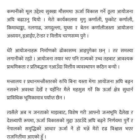
कम्पनीको मूल उद्देश्य सुक्खा मौसममा ऊर्जा विकास गर्ने ठूला आयोजना
अघि बढाउनु थियो । मेरो कार्यकालमा मुगु कर्णाली, फुकोट कर्णाली,
किमाथाङ्का, नलगाढ, जगदुल्ला, घुम्सा र बेतन कर्णालीजस्ता आयोजना
अध्ययन, इआईए, टेन्डर र वित्तीय चरणसम्म पुगे ।
धेरै आयोजनाहरू निर्माणको ढोकासम्म आइपुगेका छन् । तर समस्या
लगानीको रह्यो । आयोजना तयार भए पनि राज्यको उच्च तहबाट आवश्यक
प्राथमिकता र प्रतिबद्धता नआउँदा वित्तीय व्यवस्थापन कठिन बन्यो ।
मन्त्रालय र प्रधानमन्त्रीस्तरको रुचि बिना यस्ता मेगा आयोजना अघि बढ्न
नसक्ने अवस्था देखेँ र यहीँनेर मैले महसुस गरेँ कि ऊर्जा क्षेत्र सुधार्न
प्राविधिक भूमिकामात्र पर्याप्त छैन ।
त्यसैले अब म जनताको माझबाट, विशेष गरी आफ्नो जन्मभूमि दैलेख र
देशव्यापी रूपमा, ऊर्जा विकासको मुद्दा उठाउँदै अघि बढ्ने निर्णयमा पुगेँ र
नेपालको समृद्धिको आधार ऊर्जा नै हो भन्ने मेरो दृढ विश्वास भएर
राजनितीमा आएको हुँ ।