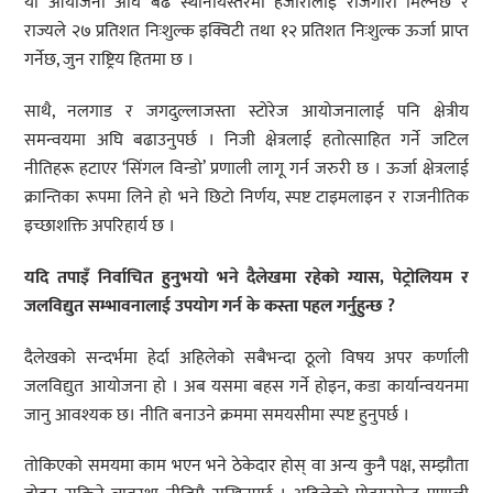
यी आयोजना अघि बढे स्थानीयस्तरमा हजारौँलाई रोजगारी मिल्नेछ र
राज्यले २७ प्रतिशत निःशुल्क इक्विटी तथा १२ प्रतिशत निःशुल्क ऊर्जा प्राप्त
गर्नेछ, जुन राष्ट्रिय हितमा छ ।
साथै, नलगाड र जगदुल्लाजस्ता स्टोरेज आयोजनालाई पनि क्षेत्रीय
समन्वयमा अघि बढाउनुपर्छ । निजी क्षेत्रलाई हतोत्साहित गर्ने जटिल
नीतिहरू हटाएर ‘सिंगल विन्डो’ प्रणाली लागू गर्न जरुरी छ । ऊर्जा क्षेत्रलाई
क्रान्तिका रूपमा लिने हो भने छिटो निर्णय, स्पष्ट टाइमलाइन र राजनीतिक
इच्छाशक्ति अपरिहार्य छ ।
यदि तपाइँ निर्वाचित हुनुभयो भने दैलेखमा रहेको ग्यास, पेट्रोलियम र
जलविद्युत सम्भावनालाई उपयोग गर्न के कस्ता पहल गर्नुहुन्छ ?
दैलेखको सन्दर्भमा हेर्दा अहिलेको सबैभन्दा ठूलो विषय अपर कर्णाली
जलविद्युत आयोजना हो । अब यसमा बहस गर्ने होइन, कडा कार्यान्वयनमा
जानु आवश्यक छ। नीति बनाउने क्रममा समयसीमा स्पष्ट हुनुपर्छ ।
तोकिएको समयमा काम भएन भने ठेकेदार होस् वा अन्य कुनै पक्ष, सम्झौता