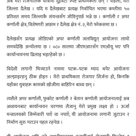
अब मेरो राजनीतिक यात्रामा दुईवटा स्पष्ट प्राथमिकता छन् । पहिलो, मेरो
जिल्ला दैलेख । यदि म दैलेखबाट प्रत्यक्ष निर्वाचित भएमा कम्तीमा ५०
प्रतिशत समय जिल्लाकै संयन्त्रसँग जोडिनुपर्छ भन्ने छ । कर्णाली र अपर
कर्णाली क्षेत्र, विशेषगरी अछाम र दैलेख क्षेत्र नं. २, मेरो फोकसमा छ ।
दैलेखसँग प्रत्यक्ष जोडिएको अपर कर्णाली जलविद्युत् आयोजना लामो
समयदेखि अन्योलमा छ । ०८० सालमा जीएमआरसँग एमओयू भए पनि
कार्यान्वयनमा ढिलाइ भइरहेको छ ।
विदेशी लगानी भित्र्याउने नाममा पटक–पटक म्याद थपेर आयोजना
अल्झाइरहनु ठीक होइन । मेरो प्राथमिकता रोजगार सिर्जना हो, किनकि
यहाँका युवाहरू कामको खोजीमा बाहिरिन बाध्य छन् ।
त्यसैले अपर कर्णाली, फुकोट कर्णाली र बेतान कर्णाली आयोजनालाई अब
अध्ययनबाट कार्यान्वयन चरणमा लैजानु मेरो प्रमुख लक्ष्य हो । ऊर्जा
मन्त्रालयको जिम्मेवारी पाएँ वा नपाएँ, यी आयोजनामा लगानी जुटाउन र
निर्माण सुरु गराउन पहल रहनेछ ।