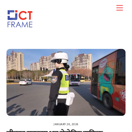
Skip
Men
to
content
JANUARY 26, 2026