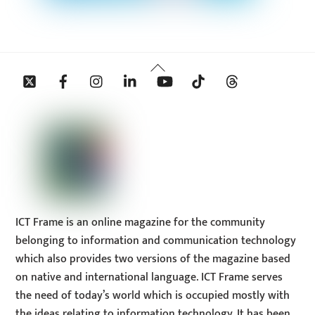
Back
Twitter
Facebook
Instagram
Linkedin
YouTube
Tiktok
Threads
To
Top
ICT Frame is an online magazine for the community
belonging to information and communication technology
which also provides two versions of the magazine based
on native and international language. ICT Frame serves
the need of today’s world which is occupied mostly with
the ideas relating to information technology. It has been