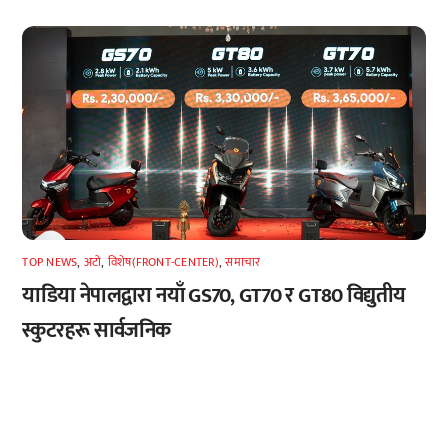
TOP NEWS
,
अटाे
,
विशेष(FRONT-CENTER)
,
समाचार
याडिया नेपालद्वारा नयाँ GS70, GT70 र GT80 विद्युतीय
स्कुटरहरू सार्वजनिक