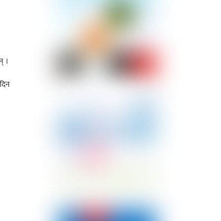
न् ।
 दिन