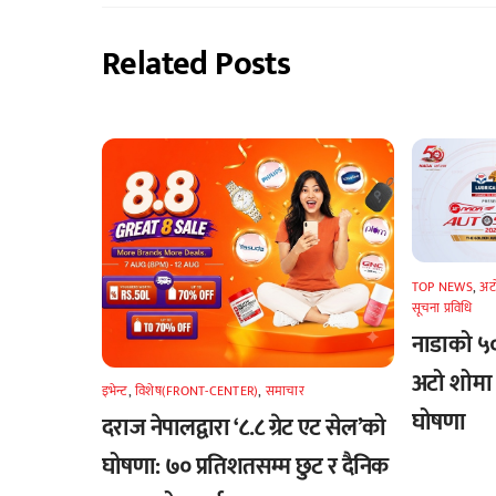
Related Posts
TOP NEWS
,
अटा
सूचना प्रविधि
नाडाको ५० 
अटो शोमा ५
इभेन्ट
,
विशेष(FRONT-CENTER)
,
समाचार
घोषणा
दराज नेपालद्वारा ‘८.८ ग्रेट एट सेल’को
घोषणा: ७० प्रतिशतसम्म छुट र दैनिक