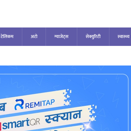
टेलिकम
अटाे
ग्याजेट्स
सेक्युरिटी
स्वास्थ्य