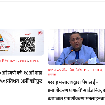
े
,
विशेष(FRONT-CENTER)
,
समाचार
,
TOP NEWS
,
बैंकिङ/बिमा
,
विशेष(FRONT-CENTER)
,
औँ स्वर्ण वर्ष: १८ औँ नाडा
समाचार
० प्रतिशत ‘अर्ली बर्ड’ छुट
परराष्ट्र मन्त्रालयद्वारा ‘नेपाल ई–
प्रमाणीकरण प्रणाली’ सार्वजनिक,
कागजात प्रमाणीकरण अनलाइनबाट