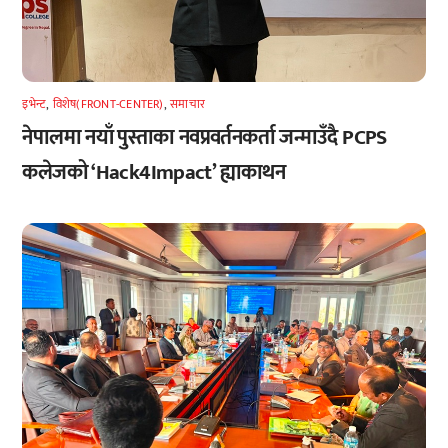
इभेन्ट
,
विशेष(FRONT-CENTER)
,
समाचार
नेपालमा नयाँ पुस्ताका नवप्रवर्तनकर्ता जन्माउँदै PCPS
कलेजको ‘Hack4Impact’ ह्याकाथन