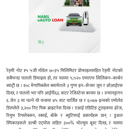
रेड्मी नोट १५ ५जी मोडेल ७=३५ मिलिमिटर प्रोफाइलसहित रेड्मी नोटको
सबैभन्दा पातलो डिभाइस हो, तर यसमा ५,५२० एमएएच सिलिकन–कार्बन
ब्याट्री छ । १०८ मेगापिक्सेल क्यामेराले ३ गुणा इन–सेन्सर जुम र ओआईएस
दिन्छ, र पातलो भए पनि आईपी६६ वाटर रेजिस्टेन्स कायम छ । स्न्यापड्रागन
६ जेन ३ मा चल्ने यो यन्त्रमा ४५ वाट चार्जिङ छ र ६=७७ इन्चको एमोलेड
डिस्प्लेले ३,२०० निट पिक ब्राइटनेस दिन्छ । एआई एडिटिङ टूलहरूमा इरेज,
रिमुभ रिफ्लेक्सन, स्काई, बोके र ब्युटिफाई प्रकार्यहरू छन् । डुअल
स्पिकरहरूले डल्बी एट्मोस सहित ३००% भोल्युम बूस्ट दिन्छ, र यसमा