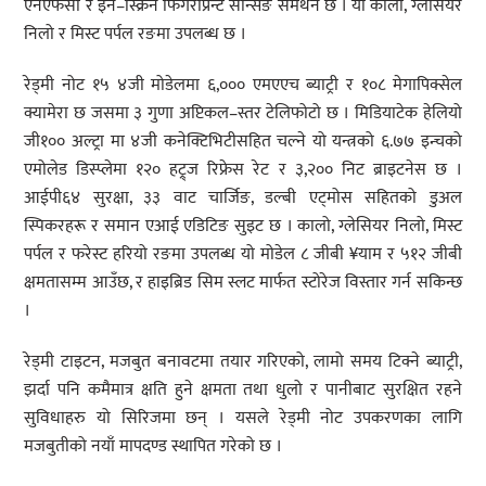
एनएफसी र इन–स्क्रिन फिंगरप्रिन्ट सेन्सिङ समर्थन छ । यो कालो, ग्लेसियर
निलो र मिस्ट पर्पल रङमा उपलब्ध छ ।
रेड्मी नोट १५ ४जी मोडेलमा ६,००० एमएएच ब्याट्री र १०८ मेगापिक्सेल
क्यामेरा छ जसमा ३ गुणा अप्टिकल–स्तर टेलिफोटो छ । मिडियाटेक हेलियो
जी१०० अल्ट्रा मा ४जी कनेक्टिभिटीसहित चल्ने यो यन्त्रको ६.७७ इन्चको
एमोलेड डिस्प्लेमा १२० हट्र्ज रिफ्रेस रेट र ३,२०० निट ब्राइटनेस छ ।
आईपी६४ सुरक्षा, ३३ वाट चार्जिङ, डल्बी एट्मोस सहितको डुअल
स्पिकरहरू र समान एआई एडिटिङ सुइट छ । कालो, ग्लेसियर निलो, मिस्ट
पर्पल र फरेस्ट हरियो रङमा उपलब्ध यो मोडेल ८ जीबी ¥याम र ५१२ जीबी
क्षमतासम्म आउँछ, र हाइब्रिड सिम स्लट मार्फत स्टोरेज विस्तार गर्न सकिन्छ
।
रेड्मी टाइटन, मजबुत बनावटमा तयार गरिएको, लामो समय टिक्ने ब्याट्री,
झर्दा पनि कमैमात्र क्षति हुने क्षमता तथा धुलो र पानीबाट सुरक्षित रहने
सुविधाहरु यो सिरिजमा छन् । यसले रेड्मी नोट उपकरणका लागि
मजबुतीको नयाँ मापदण्ड स्थापित गरेको छ ।