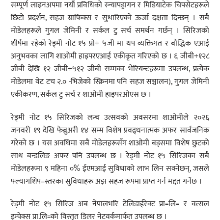
सम्पूर्ण लाइनअपमा नयाँ प्रविधिको स्न्यापड्रागन र मिडियाटेक चिपसेटहरूले
छिटो प्रदर्शन, सहज ग्राफिक्स र सुधारिएको ऊर्जा दक्षता दिन्छन् । सबै
मोडेलहरूले गुगल जेमिनी र सर्कल टु सर्च समर्थन गर्छन् । सिरिजको
शीर्षमा रहेको रेड्मी नोट १५ प्रो+ ५जी मा थप व्यक्तिगत र बौद्धिक एआई
अनुभवका लागि शाओमी हाइपरएआई एकीकृत गरिएको छ । ६ जीबी+१२८
जीबी देखि १२ जीबी+५१२ जीबी सम्मका भेरियन्टहरूमा उपलब्ध, प्रत्येक
मोडेलमा वेट टच २.० -भिजेको स्क्रिनमा पनि सहज सञ्चालन), गुगल जेमिनी
एकीकरण, सर्कल टु सर्च र शाओमी हाइपरओएस छ ।
रेड्मी नोट १५ सिरिजको लन्च उत्सवको अवसरमा शाओमीले २०२६
जनवरी १९ देखि फेब्रुअरी १४ सम्म विशेष प्रवद्र्धनात्मक अफर सार्वजनिक
गरेको छ । यस अवधिमा सबै मोडेलहरूसँग शाओमी बड्समा विशेष छुटको
साथ बन्डलिङ अफर पनि उपलब्ध छ । रेड्मी नोट १५ सिरिजका सबै
मोडेलहरूमा ९ महिना ०% ईएमआई सुविधाको लाभ लिन सक्नेछन्, जसले
फ्ल्यागशिप–स्तरका सुविधाहरू अझ सहज रूपमा प्राप्त गर्न मद्दत गर्नेछ ।
रेड्मी नोट १५ सिरिज अब नेपालभरि टेलिडाईरेक्ट प्रा=लि= र वत्सल
इम्पेक्स प्रा.लि=को विस्तृत डिलर नेटवर्कमार्फत उपलब्ध छ ।