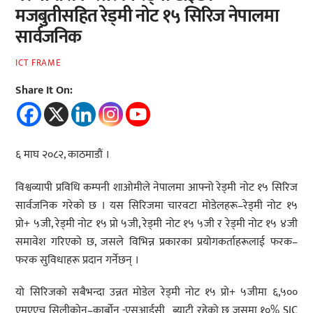
मजबुतीसहित रेड्मी नोट १५ सिरिज नेपालमा
सार्वजनिक
ICT FRAME
Share It On:
६ माघ २०८२, काठमाडौं ।
विश्वव्यापी प्रविधि कम्पनी शाओमीले नेपालमा आफ्नो रेड्मी नोट १५ सिरिज
सार्वजनिक गरेको छ । यस सिरिजमा चारवटा मोडेलहरू–रेड्मी नोट १५
प्रो+ ५जी, रेड्मी नोट १५ प्रो ५जी, रेड्मी नोट १५ ५जी र रेड्मी नोट १५ ४जी
समावेश गरिएको छ, जसले विभिन्न प्रकारका प्रयोगकर्ताहरूलाई फरक–
फरक सुविधाहरू प्रदान गर्नेछन् ।
यो सिरिजको सबैभन्दा उन्नत मोडेल रेड्मी नोट १५ प्रो+ ५जीमा ६,५००
एमएएच सिलीकोन–कार्बोन -एसआईसी_ ब्याट्री रहेको छ जसमा १०% SIC