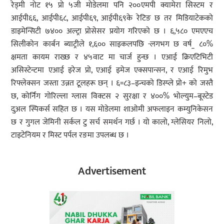
रेड्मी नोट १५ प्रो ५जी मोडेलमा पनि २००एमपी क्यामेरा सिस्टम र
आईपी६६, आईपी६८, आईपी६९, आईपी६९के रेटिङ छ तर मिडियाटेकको
डाइमेन्सिटी ७४०० अल्ट्रा प्रोसेसर प्रयोग गरिएको छ । ६,५८० एमएएच
सिलीकोन कार्बन ब्याट्रीले १,६०० साइकलपछि -लगभग छ वर्ष_ ८०%
क्षमता कायम राख्छ र ४५वाट मा चार्ज हुन्छ । एआई क्रिएटिभिटी
असिस्टेन्टमा एआई इरेज प्रो, एआई इमेज एक्सपान्सन, र एआई रिमुभ
रिफ्लेक्सन जस्ता उन्नत टूलहरू छन् । ६=८३–इन्चको डिस्प्ले प्रो+ को जस्तै
छ, कोर्निंग गोरिल्ला ग्लास विक्टस २ सुरक्षा र ४००% भोल्युम–बूस्टेड
दुअल स्पिकर्स सहित छ । यस मोडेलमा शाओमी अफलाइन कम्युनिकेसन
छ र गुगल जेमिनी सर्कल टु सर्च समर्थन गर्छ । यो कालो, ग्लेसियर निलो,
टाइटेनियम र मिस्ट पर्पल रङमा उपलब्ध छ ।
Advertisement