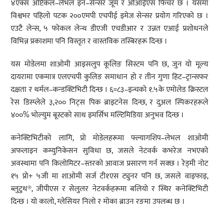
४एक्स अप्टिकल–लेभल इन–सेन्सर जूम र ओआईएस फिचर छ । यसमा
विश्वभर पहिलो पटक २००एमपी एचपीई इमेज सेन्सर प्रयोग गरिएको छ ।
एउटै लेन्स, ५ फोकल लेन्थ डीएजी एचडीआर र उन्नत एआई प्रशोधनले
विभिन्न प्रकाशमा पनि विस्तृत र वास्तविक तस्बिरहरू दिन्छ ।
यस मोडेलमा शाओमी आइसलुप कूलिङ सिस्टम पनि छ, जुन यो मूल्य
दायरामा एकमात्र एलएचपी कुलिङ समाधान हो र तीन गुणा हिट–ट्रान्सफर
दक्षता र थर्मल–कन्डक्टिभिटी दिन्छ । ६=८३–इन्चको १.५के एमोलेड क्रिस्टल
रेस डिस्प्लेले ३,२०० निट्स पिक ब्राइटनेस दिन्छ, र दुअल स्पिकरहरूले
४००% भोल्युम बूस्टको साथ इमर्सिभ मल्टिमिडिया अनुभव दिन्छ ।
कनेक्टिभिटीको लागि, प्रो मोडेलहरूमा फ्ल्यागशिप–लेभल शाओमी
अफलाइन कम्युनिकेसन सुविधा छ, जसले नेटवर्क कभरेज नभएको
अवस्थामा पनि किलोमिटर–स्तरको आवाज प्रसारण गर्न सक्छ । रेड्मी नोट
१५ प्रो+ ५जी मा शाओमी सर्ज टी१एस ट्युनर पनि छ, जसले वाइफाइ,
ब्लुटुथ®, जीपीएस र सेलुलर नेटवर्कहरूमा बलियो र स्थिर कनेक्टिभिटी
दिन्छ । यो कालो, ग्लेसियर निलो र मोका ब्राउन रङमा उपलब्ध छ ।