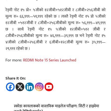
रेड्मी नोट १५ प्रो+ ५जीको १२जीबी+५१२जीबी र ८जीबी+२५६जीबी को
मूल्य रु= ६६,९९९—५९,९९९ रहेको छ । त्यस्तै रेड्मी नोट १५ प्रो ५जीको
१२जीबी +५१२जीबी र ८जीबी+२५६जीबीको मूल्य रु= ५६,९९९—४९,९९९
छ । साथै रेड्मी नोट १५ ५जीको १२जीबी+५१२ जीबी र
८जीबी+२५६जीबीको मूल्य रु= ४६,९९९—३९,९९९ छ भने रेड्मी नोट १५
४जीको ८जीबी+२५६जीबी र ६जीबी+१२८जीबी मूल्य रु= ३५,९९९—
२९,९९९ रहेको छ ।
For more:
REDMI Note 15 Series Launched
Share It On:
स्कोडा कायलाकको वास्तविक माइलेज परीक्षण: सिटी र हाइवेमा