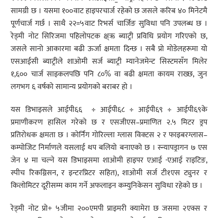
सामग्री छ । यसमा १००वाट हाइपरचार्ज रहेको छ जसले करिब ४० मिनेटमै
पूर्णचार्ज गर्छ । साथै २२=५वाट रिभर्स चार्जिङ सुविधा पनि उपलब्ध छ ।
रेड्मी नोट सिरिजमा पहिलोपटक क्ष्ऋ ब्याट्री प्रविधि प्रयोग गरिएको छ,
जसले सानो आकारमा बढी ऊर्जा क्षमता दिन्छ । सबै प्रो मोडेलहरूमा यो
एसआईसी ब्याट्रीले शाओमी सर्ज ब्याट्री म्यानेजमेन्ट सिस्टमसँग मिलेर
१,६०० चार्ज साइकलपछि पनि ८०% वा बढी क्षमता कायम राख्छ, जुन
लगभग ६ वर्षको सामान्य प्रयोगको बराबर हो ।
यस डिभाइसले आईपी६६ ÷ आईपी६८ ÷ आईपी६९ ÷ आईपी६९के
प्रमाणीकरण हासिल गरेको छ र एसजीएस–प्रमाणित २.५ मिटर ड्रप
प्रतिरोधक क्षमता छ । कोर्निंग गोरिल्ला ग्लास विक्टस २ र फाइबरग्लास–
कम्पोजिट निर्माणले यसलाई थप बलियो बनाएको छ । स्न्यापड्रागन ७ एस
जेन ४ मा चल्ने यस डिभाइसमा शाओमी हाइपर एआई -एआई राइटिङ,
स्पीच रिकग्निसन, र इन्टरप्रिटर सहित), शाओमी सर्ज टी१एस ट्युनर र
किलोमिटर दूरीसम्म काम गर्ने अफलाइन कम्युनिकेसन सुविधा रहेको छ ।
रेड्मी नोट प्रो+ ५जीमा २००एमपी प्राइमरी क्यामेरा छ जसमा २एक्स र