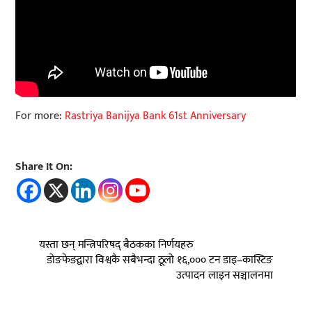
For more:
Rastriya Banijya Bank 61st Anniversary
Share It On:
यस्ता छन् मन्त्रिपरिषद् बैठकका निर्णयहरु
डोङफेङद्वारा विश्वकै सबैभन्दा ठूलो १६,००० टन डाइ–कास्टिङ
उत्पादन लाइन सञ्चालनमा