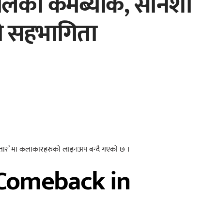
मालको कमब्याक, सनिशा
को सहभागिता
ः अवतार’ मा कलाकारहरुको लाइनअप बन्दै गएको छ ।
 Comeback in