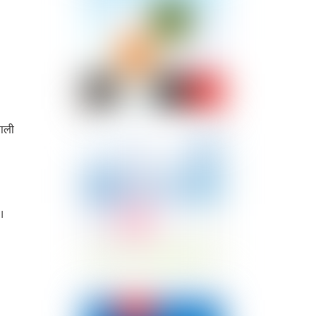
पाली
 ।