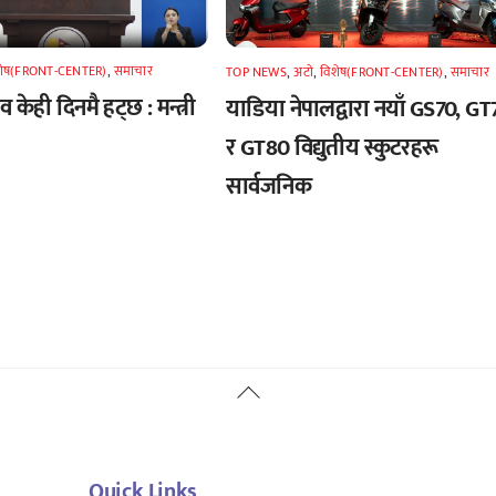
शेष(FRONT-CENTER)
,
समाचार
TOP NEWS
,
अटाे
,
विशेष(FRONT-CENTER)
,
समाचार
 केही दिनमै हट्छ : मन्त्री
याडिया नेपालद्वारा नयाँ GS70, GT
र GT80 विद्युतीय स्कुटरहरू
सार्वजनिक
Back
To
Top
Quick Links