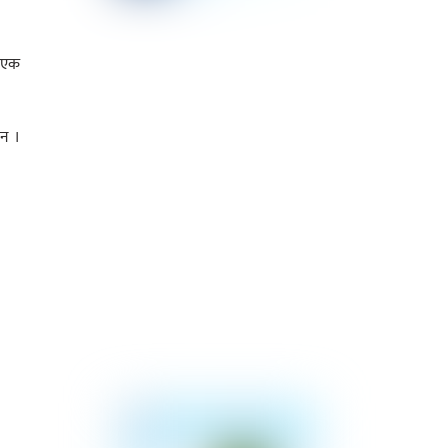
े एक
ैन ।