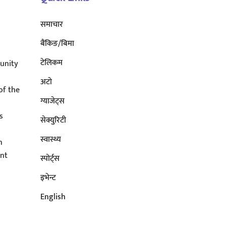
समाचार
बैंकिङ/बिमा
टेलिकम
unity
अटाे
of the
ग्याजेट्स
s
सेक्युरिटी
s
स्वास्थ्य
n
ent
स्पोर्ट्स
इभेन्ट
English