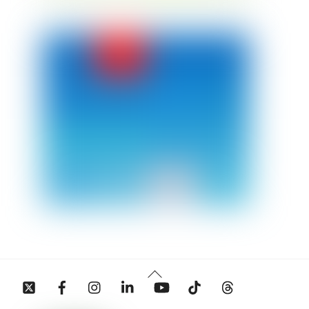
Back
Twitter
Facebook
Instagram
Linkedin
YouTube
Tiktok
Threads
To
Top