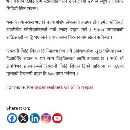
भने यसको एआइ फ्रेम स्टेबिलाइजेसन टेक्नोलोजी २.० ले स्मूथ र क्लियर
भिडियो लिन सक्छ ।
यसको क्यामरामा भएको फ्ल्यागशिप लेभलको हाइपर टोन इमेज एन्जिनले
स्मार्टफोन फोटोग्राफिलाई नयाँ उचाइ प्रदान गर्छ । ५५०० एमएएचको
शक्तिसाली ब्याट्रि भएकोले ८ घण्टासम्म निरन्तर गेम खेल्न सकिन्छ ।
रियलमी जिटि सिक्स टि नेपालभरका सबै आधिकारिक खुद्रा विक्रेताहरूमा
हिजोदेखि साउन ५ गते सम्म प्रिबुकिङका लागि उपलब्ध छ । साथै यो
अवधिभर ग्राहकहरूले रियलमी जिटि सिक्स टिको खरिदमा रु ५,४९९
मूल्यको रियलमी बड्स टि ३०० प्राप्त गर्नेछन् ।
For more:
Pre-order realme’s GT 6T in Nepal
Share It On: