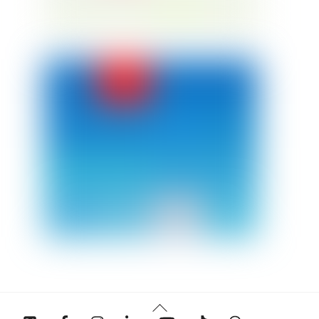
Back
Twitter
Facebook
Instagram
Linkedin
YouTube
Tiktok
Threads