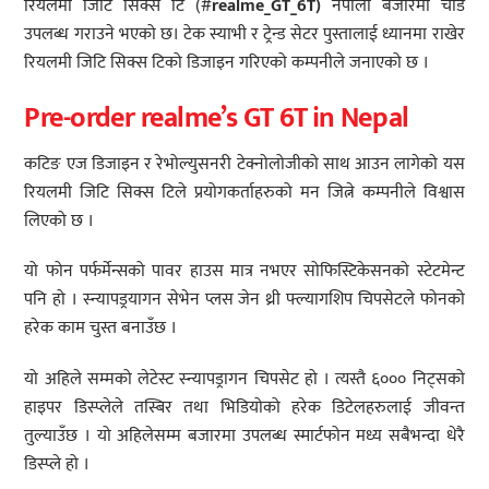
रियलमी जिटि सिक्स टि (#
realme_GT_6T)
नेपाली बजारमा चाँडै
उपलब्ध गराउने भएको छ। टेक स्याभी र ट्रेन्ड सेटर पुस्तालाई ध्यानमा राखेर
रियलमी जिटि सिक्स टिको डिजाइन गरिएको कम्पनीले जनाएको छ ।
Pre-order realme’s GT 6T in Nepal
कटिङ एज डिजाइन र रेभोल्युसनरी टेक्नोलोजीको साथ आउन लागेको यस
रियलमी जिटि सिक्स टिले प्रयोगकर्ताहरुको मन जित्ने कम्पनीले विश्वास
लिएको छ ।
यो फोन पर्फर्मेन्सको पावर हाउस मात्र नभएर सोफिस्टिकेसनको स्टेटमेन्ट
पनि हो । स्न्यापड्रयागन सेभेन प्लस जेन थ्री फ्ल्यागशिप चिपसेटले फोनको
हरेक काम चुस्त बनाउँछ ।
यो अहिले सम्मको लेटेस्ट स्न्यापड्रागन चिपसेट हो । त्यस्तै ६००० निट्सको
हाइपर डिस्प्लेले तस्बिर तथा भिडियोको हरेक डिटेलहरुलाई जीवन्त
तुल्याउँछ । यो अहिलेसम्म बजारमा उपलब्ध स्मार्टफोन मध्य सबैभन्दा धेरै
डिस्प्ले हो ।