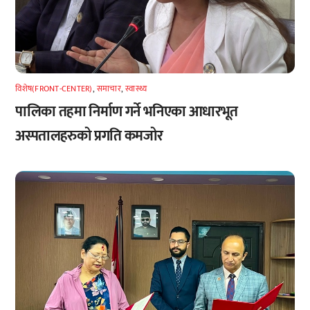
विशेष(FRONT-CENTER)
,
समाचार
,
स्वास्थ्य
पालिका तहमा निर्माण गर्ने भनिएका आधारभूत
अस्पतालहरुको प्रगति कमजोर