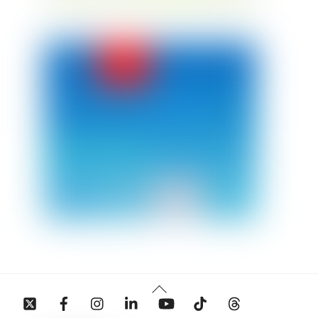
Back
Twitter
Facebook
Instagram
Linkedin
YouTube
Tiktok
Threads
To