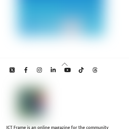
Back
Twitter
Facebook
Instagram
Linkedin
YouTube
Tiktok
Threads
To
Top
ICT Frame is an online magazine for the community