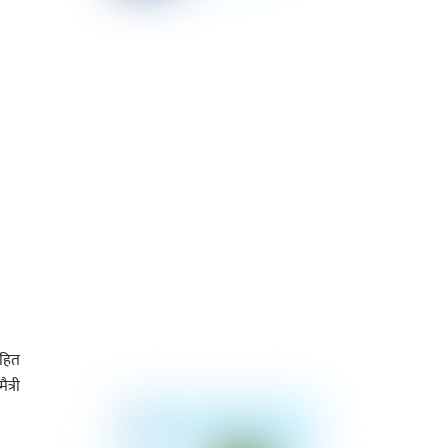
सहित
त्री