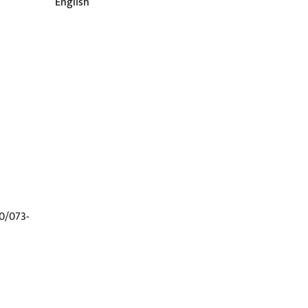
English
0/073-