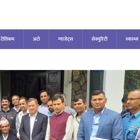
टेलिकम
अटाे
ग्याजेट्स
सेक्युरिटी
स्वास्थ्य