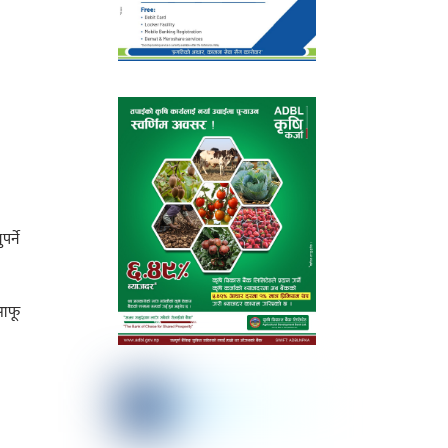
र्ने
 आफू