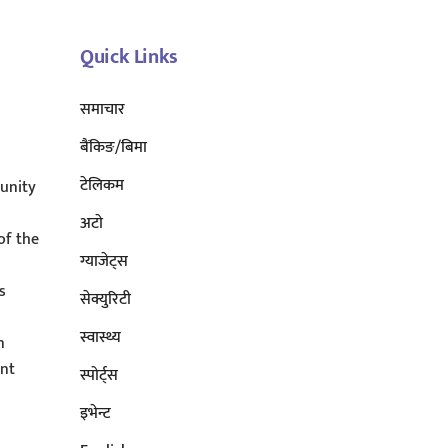
Top
Quick Links
समाचार
बैंकिङ/बिमा
टेलिकम
unity
अटाे
of the
ग्याजेट्स
s
सेक्युरिटी
s
स्वास्थ्य
n
ent
स्पोर्ट्स
इभेन्ट