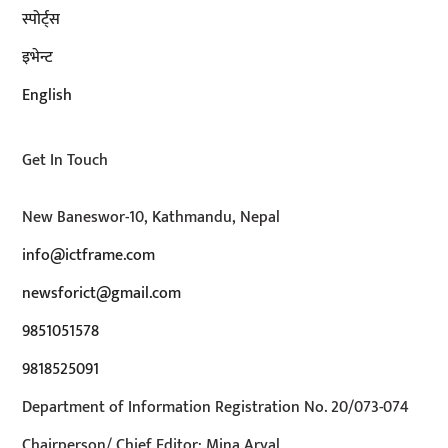
स्पोर्ट्स
इभेन्ट
English
Get In Touch
New Baneswor-10, Kathmandu, Nepal
info@ictframe.com
newsforict@gmail.com
9851051578
9818525091
Department of Information Registration No. 20/073-074
Chairperson/ Chief Editor: Mina Aryal