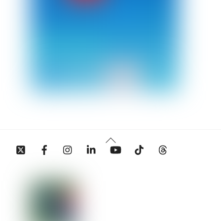
Back
Twitter
Facebook
Instagram
Linkedin
YouTube
Tiktok
Threads
To
Top