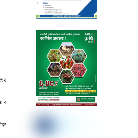
 १५२
सा र
रीदर