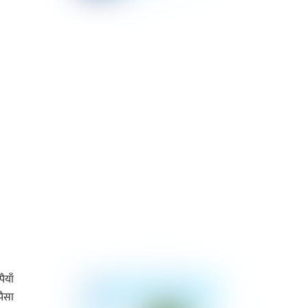
ैयाँ
पैसा