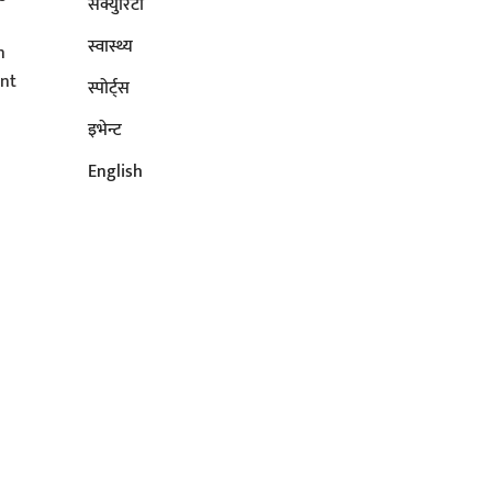
सेक्युरिटी
s
स्वास्थ्य
n
ent
स्पोर्ट्स
इभेन्ट
English