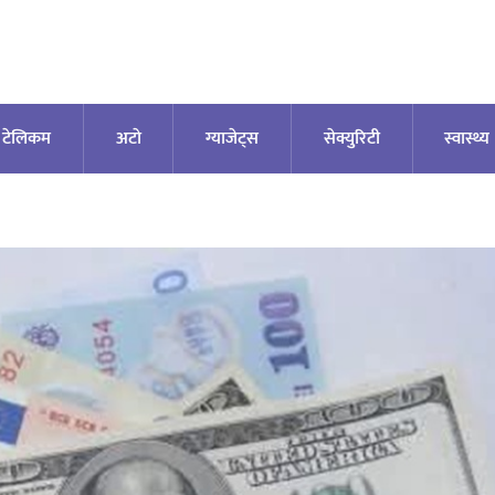
टेलिकम
अटाे
ग्याजेट्स
सेक्युरिटी
स्वास्थ्य