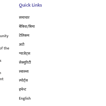
Quick Links
समाचार
बैंकिङ/बिमा
टेलिकम
unity
अटाे
of the
ग्याजेट्स
s
सेक्युरिटी
s
स्वास्थ्य
n
ent
स्पोर्ट्स
इभेन्ट
English