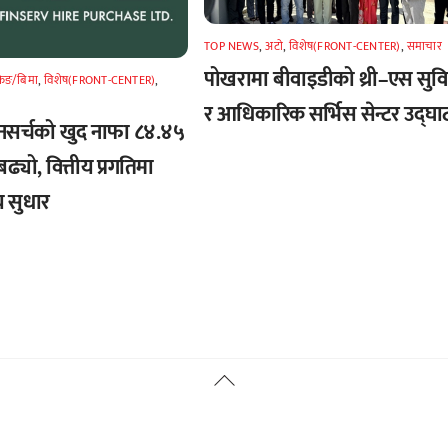
TOP NEWS
,
अटाे
,
विशेष(FRONT-CENTER)
,
समाचार
पोखरामा बीवाइडीको थ्री–एस सुव
किङ/बिमा
,
विशेष(FRONT-CENTER)
,
र आधिकारिक सर्भिस सेन्टर उद्घा
नसर्चको खुद नाफा ८४.४५
बढ्यो, वित्तीय प्रगतिमा
 सुधार
Back
To
Top