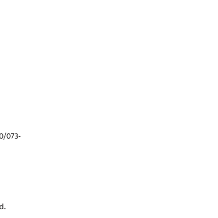
0/073-
td.