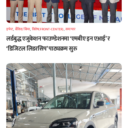
इभेन्ट
,
बैंकिङ/बिमा
,
विशेष(FRONT-CENTER)
,
समाचार
लर्डबुद्ध एजुकेशन फाउण्डेशनमा ‘एमबीए इन एआई’ र
‘डिजिटल लिडरसिप’ पाठ्यक्रम सुरु