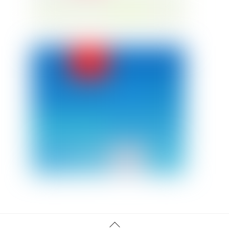
Back
Twitter
Facebook
Instagram
Linkedin
YouTube
Tiktok
Threads