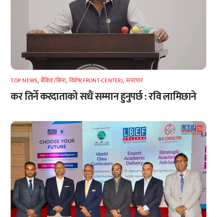
TOP NEWS
,
बैंकिङ/बिमा
,
विशेष(FRONT-CENTER)
,
समाचार
कर तिर्ने करदाताको सधैं सम्मान हुनुपर्छ : रवि लामिछाने