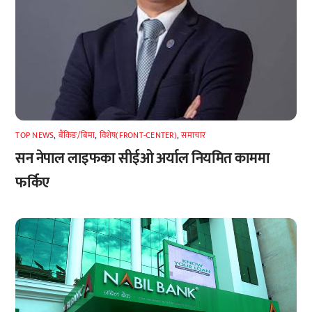
TOP NEWS
,
बैंकिङ/बिमा
,
विशेष(FRONT-CENTER)
,
समाचार
सन नेपाल लाइफका सीईओ अर्याल नियमित काममा
फर्किए