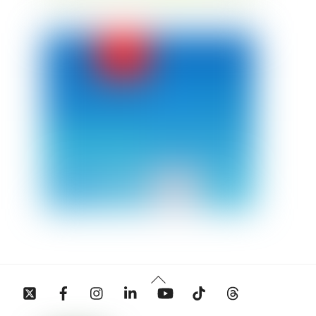
Back
Twitter
Facebook
Instagram
Linkedin
YouTube
Tiktok
Threads
To
Top