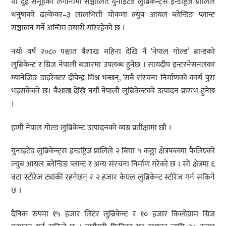
यी दुई समूहको लगानीमा सञ्चालित युनाइटेड लुब्रिकेन्ट्स इन्डष्ट्रिज प्रालिले
धनुषाको ढल्केवर–३ लालभित्ती चोकमा ल्युब आयल ब्लेन्डिङ प्लान्ट
सञ्चालन गर्ने अन्तिम तयारी गरिरहेको छ ।
नयाँ वर्ष २०८० पश्चात बैशाख महिना देखि नै ‘नेपाल गोल्ड’ ब्रान्डको
लुब्रिकेन्ट र ग्रिज नेपाली बजारमा उपलब्ध हुनेछ । सत्यदीप इन्टरनेसनलका
म्यानेजिङ डाइरेक्टर दीपेन्द्र मिश्र भन्छन्, ‘सबै संरचना निर्माणको कार्य पुरा
भइसकेको छ। बैशाख देखि नयाँ नेपाली लुब्रिकेन्टको उत्पादन प्रारम्भ हुनेछ
।
हामी नेपाल गोल्ड लुब्रिकेन्ट उत्पादनको व्यग्र प्रतीक्षामा छौ ।
युनाइटेड लुब्रिकेन्ट्स इन्डष्ट्रिज प्रालिले २ बिघा ५ कठ्ठा क्षेत्रफलमा फैलिएको
ल्युब आयल ब्लेन्डिङ प्लान्ट र अन्य संरचना निर्माण गरेको छ । सो क्षेत्रमा ६
वटा स्टोरेज ट्यांकी रहनेछन् र २ हजार केएल लुब्रिकेन्ट स्टोरेज गर्न सकिने
छ ।
दैनिक रुपमा १५ हजार लिटर लुब्रिकेन्ट र १० हजार किलोग्राम ग्रिज