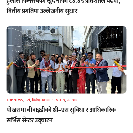
हुलास फिनसर्चको खुद नाफा ८४.४५ प्रतिशतले बढ्यो,
वित्तीय प्रगतिमा उल्लेखनीय सुधार
TOP NEWS
,
अटाे
,
विशेष(FRONT-CENTER)
,
समाचार
पोखरामा बीवाइडीको थ्री–एस सुविधा र आधिकारिक
सर्भिस सेन्टर उद्घाटन