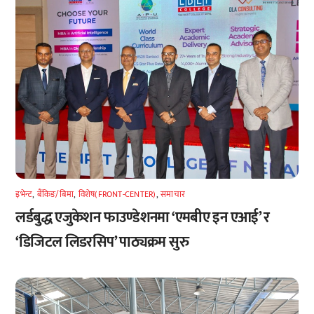
इभेन्ट
,
बैंकिङ/बिमा
,
विशेष(FRONT-CENTER)
,
समाचार
लर्डबुद्ध एजुकेशन फाउण्डेशनमा ‘एमबीए इन एआई’ र
‘डिजिटल लिडरसिप’ पाठ्यक्रम सुरु