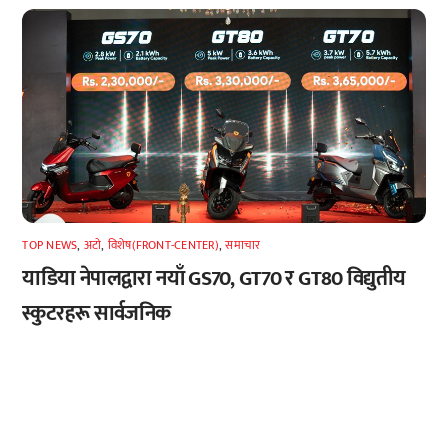
TOP NEWS
,
अटाे
,
विशेष(FRONT-CENTER)
,
समाचार
याडिया नेपालद्वारा नयाँ GS70, GT70 र GT80 विद्युतीय
स्कुटरहरू सार्वजनिक