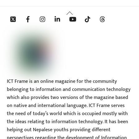
Back
Twitter
Facebook
Instagram
Linkedin
YouTube
Tiktok
Threads
To
Top
ICT Frame is an online magazine for the community
belonging to information and communication technology
which also provides two versions of the magazine based
on native and international language. ICT Frame serves
the need of today’s world which is occupied mostly with
the ideas relating to information technology. It has been
helping out Nepalese youths providing different
perspectives regarding the development of Information