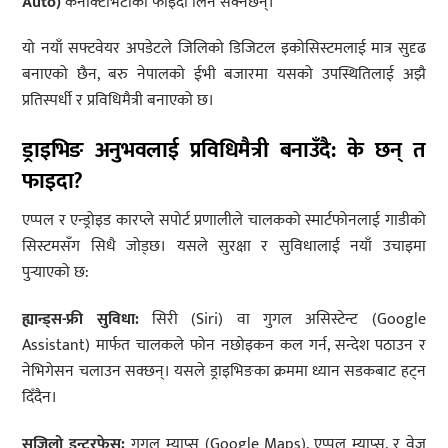
Auto)
कनेक्टिभिटीको फाइदा लिन सक्नेछन्।
यो नयाँ सफ्टवेयर अपडेटले जिलिको डिजिटल इकोसिस्टमलाई मात्र सुदृढ
बनाएको छैन, बरु नेपालको ईभी बजारमा यसको उपस्थितिलाई अझै
प्रतिस्पर्धी र प्रविधिमैत्री बनाएको छ।
ड्राइभिङ अनुभवलाई प्रविधिमैत्री बनाउँदै: के छन् त
फाइदा?
एप्पल र एन्ड्रोइड कारप्ले सपोर्ट प्रणालीले चालकको स्मार्टफोनलाई गाडीको
सिस्टमसँग सिधै जोड्छ। यसले सुरक्षा र सुविधालाई नयाँ उचाइमा
पुर्‍याएको छ:
ह्यान्ड्स-फ्री सुविधा:
सिरी (Siri) वा गुगल असिस्टेन्ट (Google
Assistant) मार्फत चालकले फोन नछोइकन कल गर्न, सन्देश पठाउन र
नेभिगेसन चलाउन सक्छन्। यसले ड्राइभिङका क्रममा ध्यान सडकबाट हट्न
दिँदैन।
सजिलो इन्टरफेस:
गुगल म्याप्स (Google Maps), एप्पल म्याप्स, र वेज