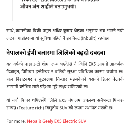
जीवन जंग शाही
ले बताउनुभयो।
साथै, कम्पनीका बिक्री प्रमुख
अधिर कुमार श्रेष्ठ
का अनुसार अब आउने नयाँ
लटका गाडीहरूमा यो सुविधा पहिले नै इनबिल्ट (Inbuilt) रहनेछ।
नेपालको ईभी बजारमा जिलिको बढ्दो दबदबा
गत वर्षको नाडा अटो शोमा लन्च भएदेखि नै जिलि EX5 आफ्नो आकर्षक
डिजाइन, प्रिमियम इन्टेरियर र बलियो सुरक्षा प्रविधिका कारण चर्चामा छ।
हाल
विराटनगर र बुटवल
मा विस्तार भइसकेको यसको डिलर नेटवर्क
आगामी वर्षभित्र सातै प्रदेशमा पुग्ने लक्ष्य राखिएको छ।
यो नयाँ फिचर थपिएसँगै जिलि EX5 नेपालमा उपलब्ध सबैभन्दा फिचर-
सम्पन्न (Feature-rich) विद्युतीय SUV को रूपमा स्थापित भएको छ।
For more:
Nepal’s Geely EX5 Electric SUV