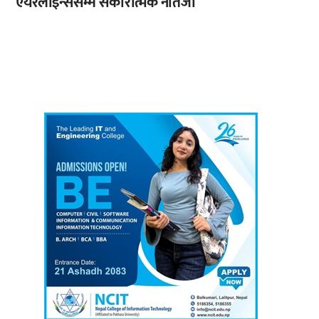
एयरलाइन्ससम्म सकारात्मक नतिजा