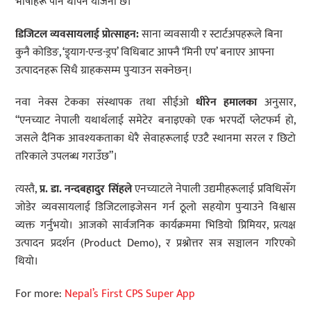
भाषाहरू पनि थपिने योजना छ।
डिजिटल व्यवसायलाई प्रोत्साहन:
साना व्यवसायी र स्टार्टअपहरूले बिना
कुनै कोडिङ, ‘ड्र्याग-एन्ड-ड्रप’ विधिबाट आफ्नै ‘मिनी एप’ बनाएर आफ्ना
उत्पादनहरू सिधै ग्राहकसम्म पुर्‍याउन सक्नेछन्।
नवा नेक्स टेकका संस्थापक तथा सीईओ
धीरेन हमालका
अनुसार,
“एनच्याट नेपाली यथार्थलाई समेटेर बनाइएको एक भरपर्दो प्लेटफर्म हो,
जसले दैनिक आवश्यकताका धेरै सेवाहरूलाई एउटै स्थानमा सरल र छिटो
तरिकाले उपलब्ध गराउँछ”।
त्यस्तै,
प्र. डा. नन्दबहादुर सिंहले
एनच्याटले नेपाली उद्यमीहरूलाई प्रविधिसँग
जोडेर व्यवसायलाई डिजिटलाइजेसन गर्न ठूलो सहयोग पुर्‍याउने विश्वास
व्यक्त गर्नुभयो। आजको सार्वजनिक कार्यक्रममा भिडियो प्रिमियर, प्रत्यक्ष
उत्पादन प्रदर्शन (Product Demo), र प्रश्नोत्तर सत्र सञ्चालन गरिएको
थियो।
For more:
Nepal’s First CPS Super App