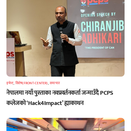
इभेन्ट
,
विशेष(FRONT-CENTER)
,
समाचार
नेपालमा नयाँ पुस्ताका नवप्रवर्तनकर्ता जन्माउँदै PCPS
कलेजको ‘Hack4Impact’ ह्याकाथन