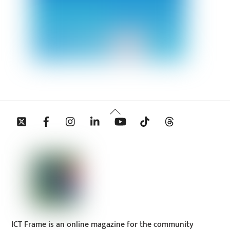
Back
Twitter
Facebook
Instagram
Linkedin
YouTube
Tiktok
Threads
To
Top
ICT Frame is an online magazine for the community