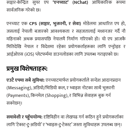
सञ्चार-केन्द्रित सुपर एप
‘एनच्याट’ (NChat)
आधिकारिक रूपमा
सार्वजनिक गरेको छ।
एनच्याट एक
CPS (सञ्चार, भुक्तानी, र सेवा)
मोडेलमा आधारित एप हो,
जसलाई नेपाली बजारको आवश्यकता र सहजतालाई मध्यनजर गर्दै नौ
महिनाको अथक प्रयासपछि नेपालमै निर्माण गरिएको हो। यो एप आजकै
मितिदेखि नेपाल र विदेशमा रहेका प्रयोगकर्ताहरूका लागि एन्ड्रोइड र
आईओएस (iOS) प्लेटफर्ममा डाउनलोडका लागि उपलब्ध गराइएको छ।
प्रमुख विशेषताहरू:
एउटै एपमा सबै सुविधा:
एनच्याटमार्फत प्रयोगकर्ताले सन्देश आदानप्रदान
(Messaging), अडियो/भिडियो कल, र भ्वाइस नोटका साथै भुक्तानी
(Payments), किनमेल (Shopping), र विभिन्न सेवाहरू बुक गर्न
सक्नेछन्।
समावेशी र पहुँचयोग्य:
दृष्टिविहीन वा लेखपढ गर्न कठिन हुने प्रयोगकर्ताका
लागि ‘टेक्स्ट-टु-अडियो’ र ‘भ्वाइस-टु-टेक्स्ट’ जस्ता सुविधाहरू उपलब्ध छन्।