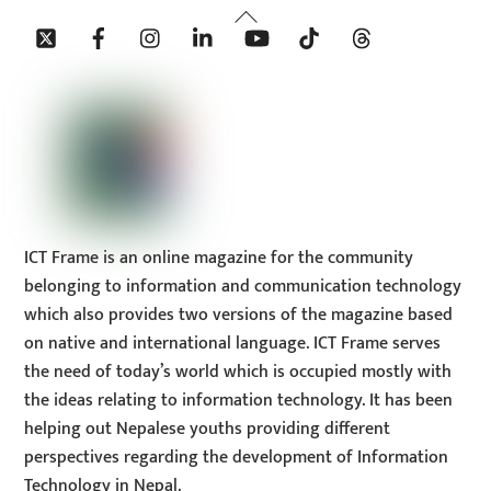
Back
Twitter
Facebook
Instagram
Linkedin
YouTube
Tiktok
Threads
To
Top
ICT Frame is an online magazine for the community
belonging to information and communication technology
which also provides two versions of the magazine based
on native and international language. ICT Frame serves
the need of today’s world which is occupied mostly with
the ideas relating to information technology. It has been
helping out Nepalese youths providing different
perspectives regarding the development of Information
Technology in Nepal.