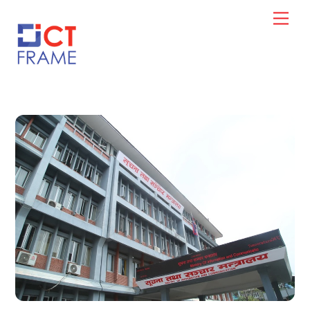
Skip
Men
to
content