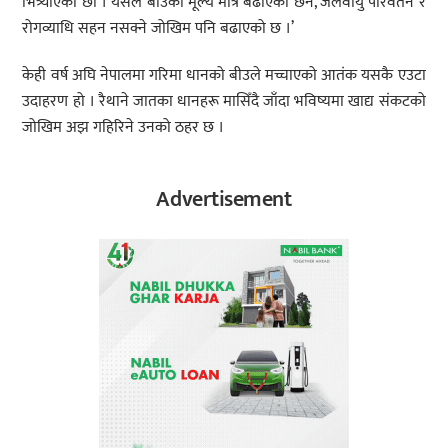
भित्र्याएका छौँ । यसले बीउको मूल्य मात्र बढाएको छैन, जलवायु परिवर्तन र
रोगव्याधि सहन नसक्ने जोखिम पनि बढाएको छ ।’
केही वर्ष अघि नेपालमा गरिमा धानको बीउले मच्चाएको आतंक यसकै एउटा
उदाहरण हो । रैथाने जातका धानहरू मासिँदै जाँदा भविष्यमा खाद्य संकटको
जोखिम अझ गहिरिने उनको ठहर छ ।
Advertisement