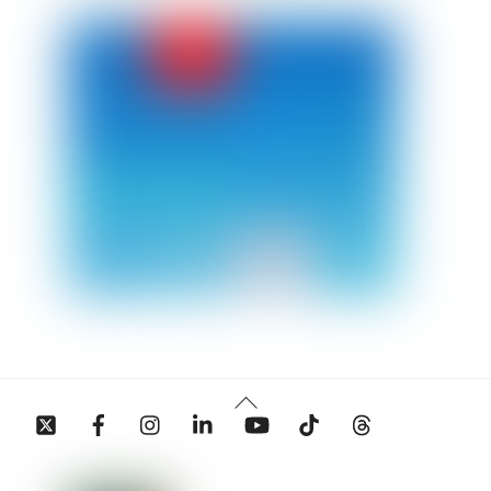
Back
Twitter
Facebook
Instagram
Linkedin
YouTube
Tiktok
Threads
To
Top