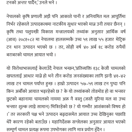
टनको अन्तर पार्दैन,’ उनले भने ।
नेपालको कृषि प्रणाली अझै पनि आकाशे पानी र अनियमित मल आपूर्तिमा
निर्भर रहेकाले उत्पादकत्वमा नाटकीय सुधार भएको मान्न उनी तयार छैनन् ।
कृषि तथा पशुपन्छी विकास मन्त्रालयको तथ्यांक अनुसार आर्थिक वर्ष
(आव) २०८१÷८२ मा नेपालमा हालसम्मकै उच्च ५९ लाख ५५ हजार मेट्रिक
टन धान उत्पादन भएको छ । तर, सोही वर्ष ४० अर्ब १८ करोड रुपैयाँ
बराबरको चामल आयात भयो ।
यो विरोधाभासलाई केलाउँदै नेपाल भन्छन,‘प्रतिव्यक्ति १३८ केजी चामलको
खपतलाई आधार मान्ने हो भने तीन करोड जनसंख्याका लागि झन्डै ४१–४२
लाख टन चामल पर्याप्त हुन्छ । हाम्रो उत्पादन ५७–५९ लाख टन पुग्दा पनि
किन अर्बौंको आयात भइरहेको छ ? के यो तथ्यांकको तोडमोड हो वा भन्सार
छुटको बहानामा चामलको नाममा अरू नै वस्तु (जस्तै युरिया मल वा उच्च
भन्सार शुल्क लाग्ने सामान) भित्रिरहेको छ ? यो गम्भीर आशंकाको विषय हो
।’ तर सरकारी पक्ष भने उत्पादन बढ्दासमेत आयात उच्च देखिनुका पछाडि
धेरै कारण रहेको बताउँछ । महानिर्देशक सन्जेलका अनुसार आयात भएको
सम्पूर्ण चामल प्रत्यक्ष रूपमा उपभोगका लागि मात्र प्रयोग हुँदैन ।