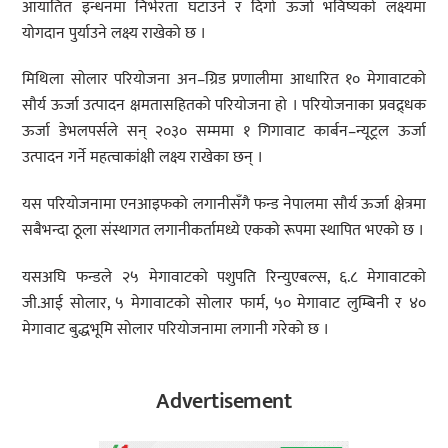
आयातित इन्धनमा निर्भरता घटाउने र दिगो ऊर्जा भविष्यको लक्ष्यमा
योगदान पुर्याउने लक्ष्य राखेको छ ।
मिथिला सोलार परियोजना अन–ग्रिड प्रणालीमा आधारित १० मेगावाटको
सौर्य ऊर्जा उत्पादन क्षमतासहितको परियोजना हो । परियोजनाका प्रवद्र्धक
ऊर्जा डेभलपर्सले सन् २०३० सम्ममा १ गिगावाट कार्बन–न्यूट्रल ऊर्जा
उत्पादन गर्ने महत्वाकांक्षी लक्ष्य राखेका छन् ।
यस परियोजनामा एनआइफको लगानीसँगै फन्ड नेपालमा सौर्य ऊर्जा क्षेत्रमा
सबैभन्दा ठूला संस्थागत लगानीकर्तामध्ये एकको रूपमा स्थापित भएको छ ।
यसअघि फन्डले २५ मेगावाटको पशुपति रिन्युएबल्स, ६.८ मेगावाटको
जी.आई सोलार, ५ मेगावाटको सोलार फार्म, ५० मेगावाट लुम्बिनी र ४०
मेगावाट बुद्धभूमि सोलार परियोजनामा लगानी गरेको छ ।
Advertisement