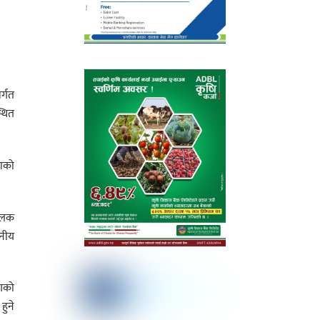
र्गत
्थित
ाको
मूलक
ानीय
गको
हुने