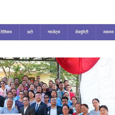
टेलिकम
अटाे
ग्याजेट्स
सेक्युरिटी
स्वास्थ्य