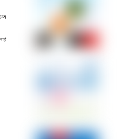
्थ्य
यलाई