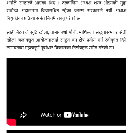
शर्माले सम्हाल्दै आएका थिए । तत्कालिन अध्यक्ष शरद ओझाको मुद्दा
सर्वोच्च अदालतमा विचाराधिन रहेका कारण सरकारले नयाँ अध्यक्ष
नियुक्तीको प्रक्रिया समेत बिचमै रोक्नु परेको छ ।
सोही बैठकले सुटि खोला, तामाकोशी पाँचौ, माथिल्लो संखुवासभा र सेती
खोला जलविद्युत आयोजनालाई राष्ट्रिय वन क्षेत्र प्रयोग गर्न स्वीकृति दिने
लगायतका महत्वपूर्ण पूर्वाधार विकासका निर्णयहरू समेत गरेको छ।