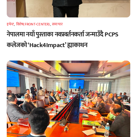
इभेन्ट
,
विशेष(FRONT-CENTER)
,
समाचार
नेपालमा नयाँ पुस्ताका नवप्रवर्तनकर्ता जन्माउँदै PCPS
कलेजको ‘Hack4Impact’ ह्याकाथन