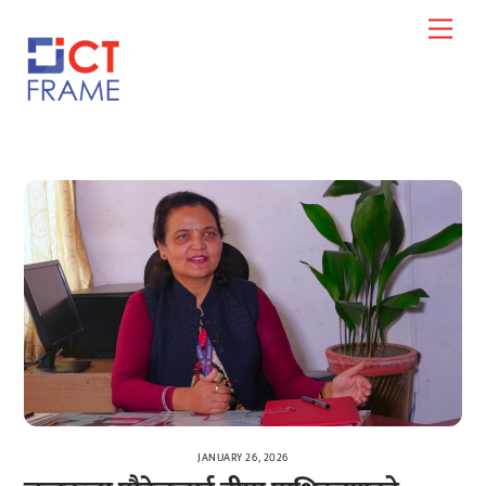
Skip
Men
to
content
JANUARY 26, 2026