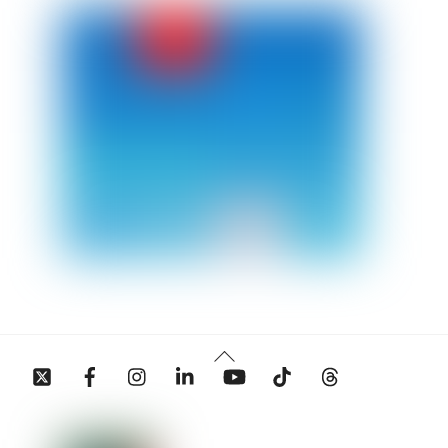
Back
Twitter
Facebook
Instagram
Linkedin
YouTube
Tiktok
Threads
To
Top