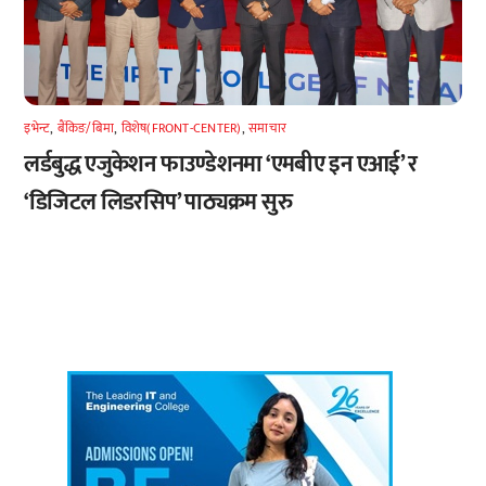
इभेन्ट
,
बैंकिङ/बिमा
,
विशेष(FRONT-CENTER)
,
समाचार
लर्डबुद्ध एजुकेशन फाउण्डेशनमा ‘एमबीए इन एआई’ र
‘डिजिटल लिडरसिप’ पाठ्यक्रम सुरु