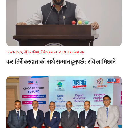
TOP NEWS
,
बैंकिङ/बिमा
,
विशेष(FRONT-CENTER)
,
समाचार
कर तिर्ने करदाताको सधैं सम्मान हुनुपर्छ : रवि लामिछाने