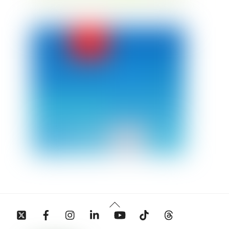
Back
Twitter
Facebook
Instagram
Linkedin
YouTube
Tiktok
Threads
To
Top